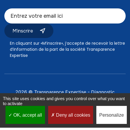
M’inscrire
En cliquant sur «M’inscrire», j’accepte de recevoir la lettre
d’information de la part de la société Transparence
Expertise
2026 © Transparence Expertise -
Diagnostic
immobilier Fontvieille
This site uses cookies and gives you control over what you want
RCS 943 247 528 - Tél. :
06 16 08 58 94
-
Mentions
to activate
légales
-
Politique de confidentialité
OK, accept all
Deny all cookies
Personalize