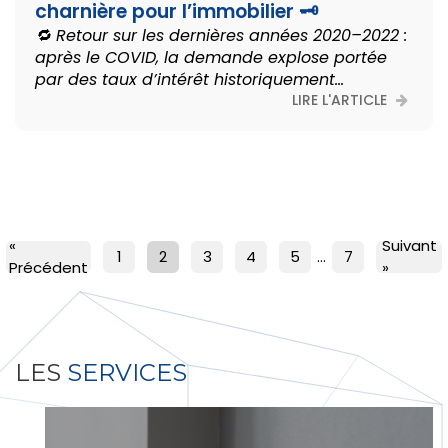
charnière pour l’immobilier 🗝️
🔁 Retour sur les dernières années 2020–2022 :
après le COVID, la demande explose portée
par des taux d’intérêt historiquement...
LIRE L'ARTICLE
«
Suivant
1
2
3
4
5
…
7
Précédent
»
LES
SERVICES